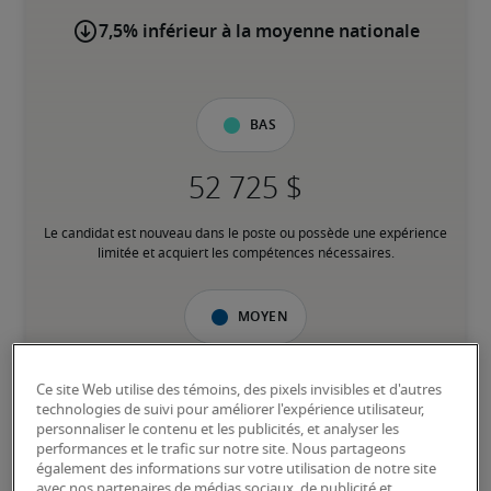
7,5% inférieur à la moyenne nationale
Bas
Le candidat est nouveau dans le poste ou possède une expérience 
limitée et acquiert les compétences nécessaires.
Moyen
Ce site Web utilise des témoins, des pixels invisibles et d'autres
technologies de suivi pour améliorer l'expérience utilisateur,
Le candidat possède une expérience modérée dans le poste, 
personnaliser le contenu et les publicités, et analyser les
répond à la plupart des exigences ou possède des compétences 
performances et le trafic sur notre site. Nous partageons
transférables équivalentes, et peut également détenir des 
également des informations sur votre utilisation de notre site
certifications pertinentes.
avec nos partenaires de médias sociaux, de publicité et