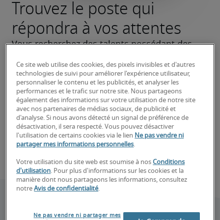
Trouvez le poste qui
répondra à vos attentes
Vous recherchez des talents possédant des 
compétences spécifiques ? Vous souhaitez 
Ce site web utilise des cookies, des pixels invisibles et d'autres
faire évoluer votre carrière ? Nous vous aidons 
technologies de suivi pour améliorer l'expérience utilisateur,
personnaliser le contenu et les publicités, et analyser les
à cibler les bons postes et à faire de votre 
performances et le trafic sur notre site. Nous partageons
recherche un succès.
également des informations sur votre utilisation de notre site
avec nos partenaires de médias sociaux, de publicité et
d'analyse. Si nous avons détecté un signal de préférence de
Trouvez votre futur talent
désactivation, il sera respecté. Vous pouvez désactiver
l'utilisation de certains cookies via le lien
Ne pas vendre ni
partager mes informations personnelles
.
Trouvez votre prochain emploi
Votre utilisation du site web est soumise à nos
Conditions
d'utilisation
. Pour plus d'informations sur les cookies et la
manière dont nous partageons les informations, consultez
notre
Avis de confidentialité
.
Ne pas vendre ni partager mes