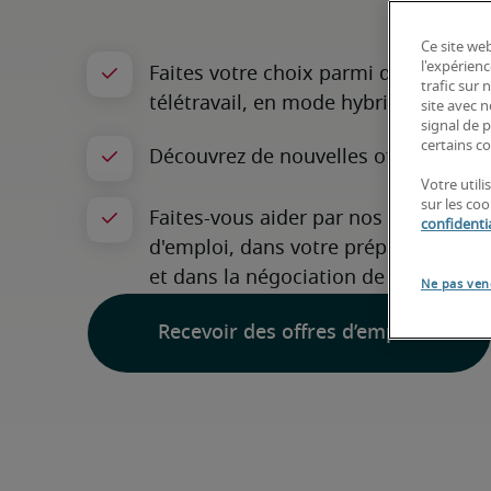
Ce site web
l'expérienc
trafic sur
site avec 
signal de p
certains co
Votre util
sur les co
confidentia
Ne pas ven
Recevoir des offres d’emploi