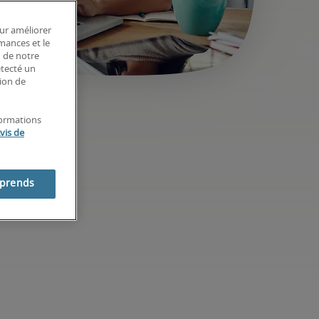
our améliorer
rmances et le
n de notre
étecté un
tion de
formations
vis de
mprends