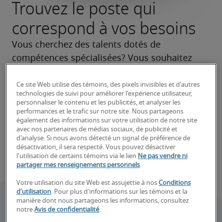
Trouvez le poste qui
correspond à vos besoins
Vous cherchez des talents dotés de 
compétences spécialisées? Vous souhaitez 
faire évoluer votre carrière? Nous vous aidons 
à identifer les bons postes et à réussir votre 
Ce site Web utilise des témoins, des pixels invisibles et d'autres
technologies de suivi pour améliorer l'expérience utilisateur,
recherche.
personnaliser le contenu et les publicités, et analyser les
performances et le trafic sur notre site. Nous partageons
également des informations sur votre utilisation de notre site
Trouvez votre prochaine embauche
avec nos partenaires de médias sociaux, de publicité et
d'analyse. Si nous avons détecté un signal de préférence de
désactivation, il sera respecté. Vous pouvez désactiver
Trouvez votre prochain emploi
l'utilisation de certains témoins via le lien
Ne pas vendre ni
partager mes renseignements personnels
.
Votre utilisation du site Web est assujettie à nos
Conditions
d'utilisation
. Pour plus d'informations sur les témoins et la
manière dont nous partageons les informations, consultez
notre
Avis de confidentialité
.