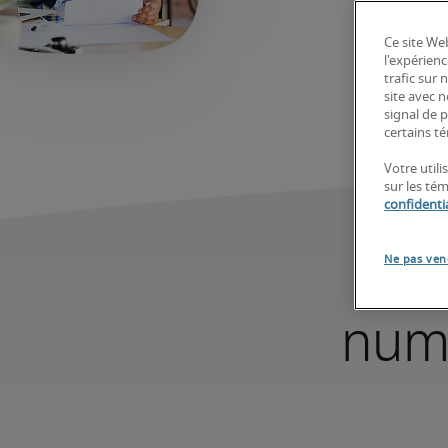
Ce site Web
l'expérienc
trafic sur
site avec 
signal de p
certains té
Votre utili
sur les té
confidentia
A
Ne pas ven
numé