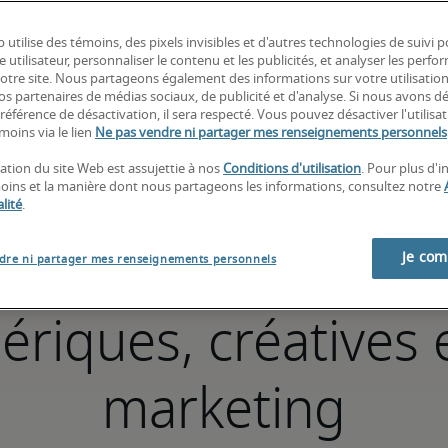
 utilise des témoins, des pixels invisibles et d'autres technologies de suivi 
e utilisateur, personnaliser le contenu et les publicités, et analyser les perfo
Trouvez votre solution de services-conseils
 notre site. Nous partageons également des informations sur votre utilisatio
nos partenaires de médias sociaux, de publicité et d'analyse. Si nous avons d
référence de désactivation, il sera respecté. Vous pouvez désactiver l'utilisa
moins via le lien
Ne pas vendre ni partager mes renseignements personnels
sation du site Web est assujettie à nos
Conditions d'utilisation
. Pour plus d'
moins et la manière dont nous partageons les informations, consultez notre
lité
.
méliorez vos foncti
Je co
dre ni partager mes renseignements personnels
riques, créatives 
marketing