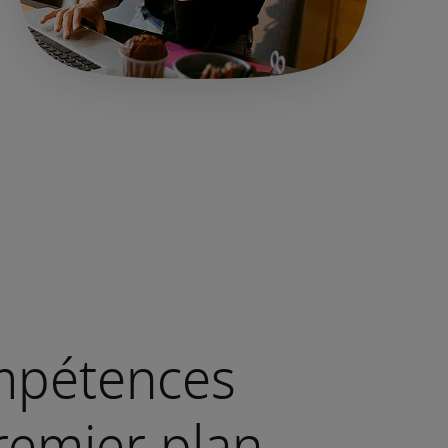
mpétences
emier plan