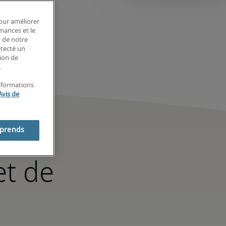
pour améliorer
rmances et le
n de notre
étecté un
tion de
.
informations
Avis de
on
mprends
et de