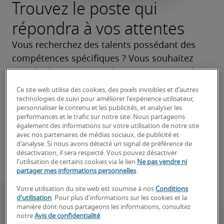
Trouvez le poste qui
répondra à vos attentes
Vous recherchez des talents possédant des 
compétences spécifiques ? Vous souhaitez 
faire évoluer votre carrière ? Nous vous aidons 
à cibler les bons postes et à faire de votre 
Ce site web utilise des cookies, des pixels invisibles et d'autres
recherche un succès.
technologies de suivi pour améliorer l'expérience utilisateur,
personnaliser le contenu et les publicités, et analyser les
performances et le trafic sur notre site. Nous partageons
Trouvez votre futur talent
également des informations sur votre utilisation de notre site
avec nos partenaires de médias sociaux, de publicité et
d'analyse. Si nous avons détecté un signal de préférence de
Trouvez votre prochain emploi
désactivation, il sera respecté. Vous pouvez désactiver
l'utilisation de certains cookies via le lien
Ne pas vendre ni
partager mes informations personnelles
.
Votre utilisation du site web est soumise à nos
Conditions
d'utilisation
. Pour plus d'informations sur les cookies et la
manière dont nous partageons les informations, consultez
notre
Avis de confidentialité
.