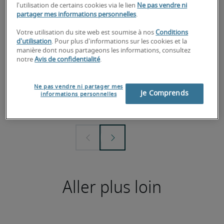
l'utilisation de certains cookies via le lien
Ne pas vendre ni
partager mes informations personnelles
.
Votre utilisation du site web est soumise à nos
Conditions
d'utilisation
. Pour plus d'informations sur les cookies et la
Guide des salaires 2026
Etude 'C
manière dont nous partageons les informations, consultez
notre
Avis de confidentialité
.
candidat
Découvrez une analyse approfondie des
tendances du recrutement par
Etude effe
spécialisation dans notre guide des
français, 
Ne pas vendre ni partager mes
salaires 2026.
caractéris
Je Comprends
informations personnelles
recruteme
Aller plus loin