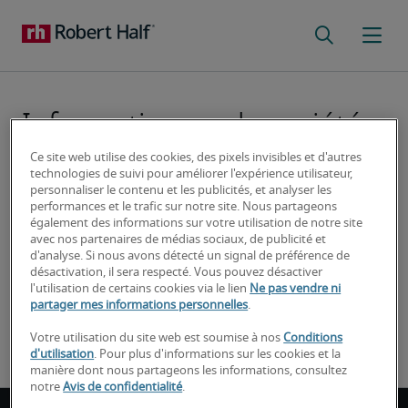
Information sur la société
Ce site web utilise des cookies, des pixels invisibles et d'autres
technologies de suivi pour améliorer l'expérience utilisateur,
Informations sur la société
personnaliser le contenu et les publicités, et analyser les
performances et le trafic sur notre site. Nous partageons
également des informations sur votre utilisation de notre site
avec nos partenaires de médias sociaux, de publicité et
Adresse du siège: Tour Europlaza, 20 Av. André 
d'analyse. Si nous avons détecté un signal de préférence de
Prothin, La Défense 4, 92400 Courbevoie
désactivation, il sera respecté. Vous pouvez désactiver
l'utilisation de certains cookies via le lien
Ne pas vendre ni
RCS Paris B 388 358 905 Siren 388.358.905
partager mes informations personnelles
.
Code APE 7820 Z 
Garant financier art. L 124-8 du code du travail : 
Votre utilisation du site web est soumise à nos
Conditions
d'utilisation
. Pour plus d'informations sur les cookies et la
KBC Bank SA, avenue du Port 2, 1080 BRUXELLES
manière dont nous partageons les informations, consultez
notre
Avis de confidentialité
.