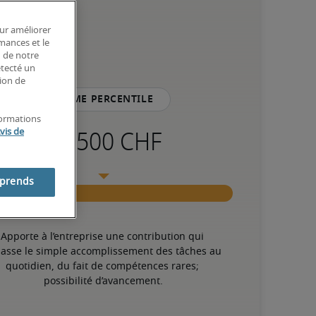
our améliorer
rmances et le
n de notre
étecté un
tion de
75ème percentile
formations
vis de
mprends
Apporte à l’entreprise une contribution qui 
asse le simple accomplissement des tâches au 
quotidien, du fait de compétences rares; 
possibilité d’avancement.