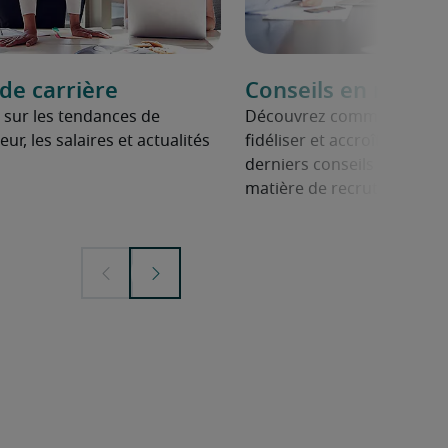
e carrière
Conseils en mana
 sur les tendances de
Découvrez comment manag
ur, les salaires et actualités
fidéliser et accroître leur 
derniers conseils des expe
matière de recrutement.