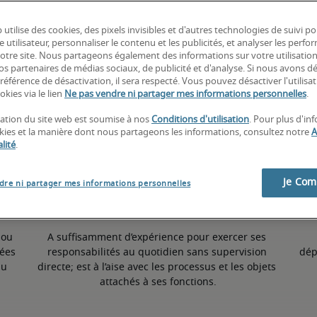
-
 utilise des cookies, des pixels invisibles et d'autres technologies de suivi p
e utilisateur, personnaliser le contenu et les publicités, et analyser les perfo
 notre site. Nous partageons également des informations sur votre utilisatio
nos partenaires de médias sociaux, de publicité et d'analyse. Si nous avons d
référence de désactivation, il sera respecté. Vous pouvez désactiver l'utilisa
okies via le lien
Ne pas vendre ni partager mes informations personnelles
.
50ème percentile
isation du site web est soumise à nos
Conditions d'utilisation
. Pour plus d'in
okies et la manière dont nous partageons les informations, consultez notre
A
lité
.
Je Co
dre ni partager mes informations personnelles
ou 
A suffisamment d’expérience pour exercer ses 
ées 
responsabilités au quotidien sans supervision 
dép
u 
directe; est à l’aise avec les processus et les objets 
attachés à ses fonctions.