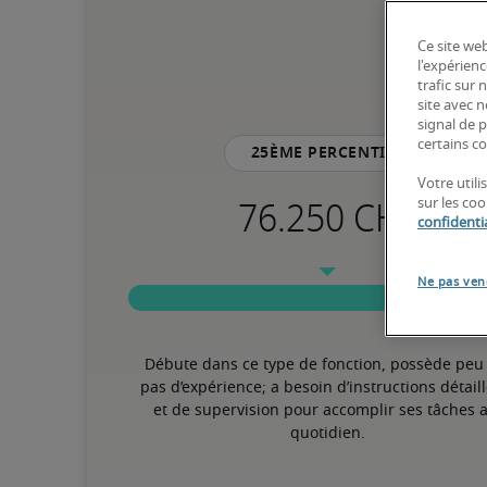
Ce site web
l'expérienc
trafic sur
site avec 
signal de p
certains co
25ème percentile
Votre util
sur les co
confidentia
Ne pas ven
Débute dans ce type de fonction, possède peu 
pas d’expérience; a besoin d’instructions détaill
et de supervision pour accomplir ses tâches a
quotidien.