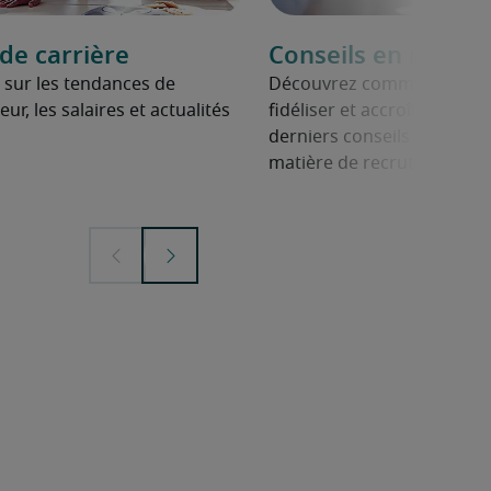
e carrière
Conseils en mana
 sur les tendances de
Découvrez comment manag
ur, les salaires et actualités
fidéliser et accroître leur 
derniers conseils des expe
matière de recrutement.