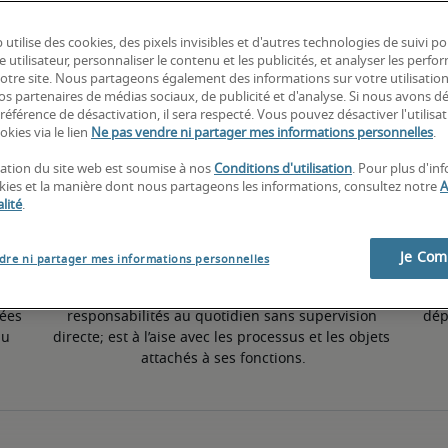
 utilise des cookies, des pixels invisibles et d'autres technologies de suivi p
e utilisateur, personnaliser le contenu et les publicités, et analyser les perfo
 notre site. Nous partageons également des informations sur votre utilisatio
nos partenaires de médias sociaux, de publicité et d'analyse. Si nous avons d
50ème percentile
référence de désactivation, il sera respecté. Vous pouvez désactiver l'utilisa
okies via le lien
Ne pas vendre ni partager mes informations personnelles
.
isation du site web est soumise à nos
Conditions d'utilisation
. Pour plus d'in
okies et la manière dont nous partageons les informations, consultez notre
A
lité
.
Je Co
dre ni partager mes informations personnelles
ou 
A suffisamment d’expérience pour exercer ses 
ées 
responsabilités au quotidien sans supervision 
dép
u 
directe; est à l’aise avec les processus et les objets 
attachés à ses fonctions.