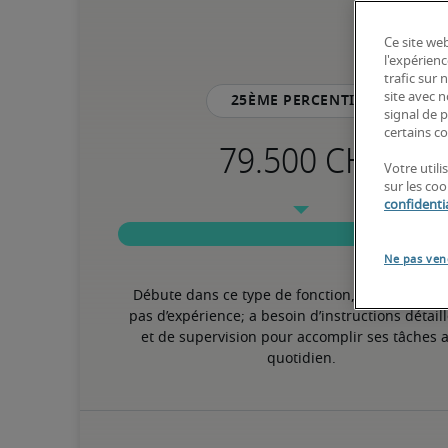
Ce site web
l'expérienc
trafic sur
site avec 
25ème percentile
signal de p
certains co
Votre util
sur les co
confidentia
Ne pas ven
Débute dans ce type de fonction, possède peu 
pas d’expérience; a besoin d’instructions détaill
et de supervision pour accomplir ses tâches a
quotidien.