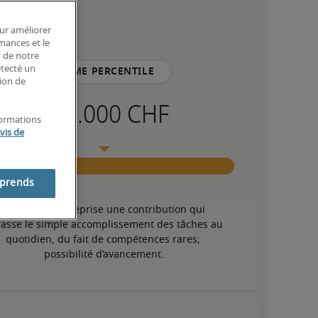
our améliorer
rmances et le
n de notre
étecté un
75ème percentile
tion de
formations
vis de
mprends
Apporte à l’entreprise une contribution qui 
asse le simple accomplissement des tâches au 
quotidien, du fait de compétences rares; 
possibilité d’avancement.