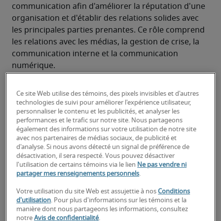
communication afin d'améliorer la réputation d'une 
organisation et d'établir des relations solides avec 
les principales parties prenantes. Ce rôle comprend 
les relations avec les médias, la gestion de crise, la 
communication interne et la communication 
numérique.
Responsabilités typiques d'un
Ce site Web utilise des témoins, des pixels invisibles et d'autres
spécialiste des communications
technologies de suivi pour améliorer l'expérience utilisateur,
personnaliser le contenu et les publicités, et analyser les
et des relations publiques :
performances et le trafic sur notre site. Nous partageons
également des informations sur votre utilisation de notre site
Développer et entretenir des relations avec les 
avec nos partenaires de médias sociaux, de publicité et
médias.
d'analyse. Si nous avons détecté un signal de préférence de
désactivation, il sera respecté. Vous pouvez désactiver
Rédiger et diffuser des communiqués de 
l'utilisation de certains témoins via le lien
Ne pas vendre ni
partager mes renseignements personnels
.
presse, des avis aux médias et des articles de 
présentation.
Votre utilisation du site Web est assujettie à nos
Conditions
d'utilisation
. Pour plus d'informations sur les témoins et la
Coordonner les interviews avec les médias et 
manière dont nous partageons les informations, consultez
notre
Avis de confidentialité
.