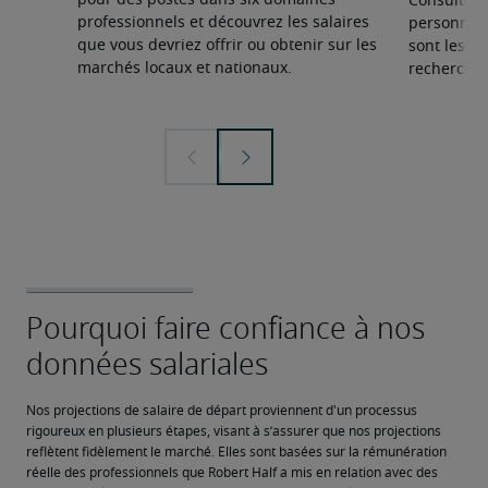
pour des postes dans six domaines
Consultez 
professionnels et découvrez les salaires
personnel 
que vous devriez offrir ou obtenir sur les
sont les sp
marchés locaux et nationaux.
recherchée
Nos projections de salaire de départ proviennent d'un processus 
rigoureux en plusieurs étapes, visant à s’assurer que nos projections 
reflètent fidèlement le marché. Elles sont basées sur la rémunération 
réelle des professionnels que Robert Half a mis en relation avec des 