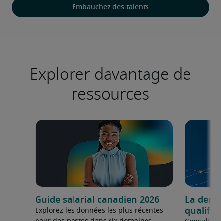
Embauchez des talents
Explorer davantage de
ressources
Guide salarial canadien 2026
La dema
qualifié
Explorez les données les plus récentes