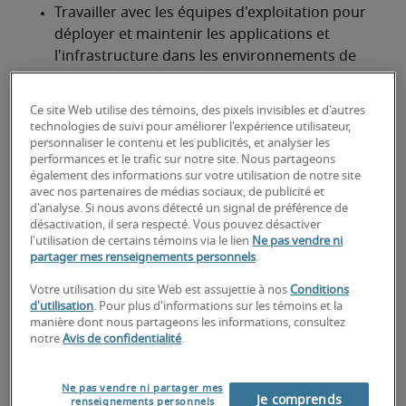
Travailler avec les équipes d'exploitation pour 
déployer et maintenir les applications et 
l'infrastructure dans les environnements de 
production.
Ce site Web utilise des témoins, des pixels invisibles et d'autres
Analyser les journaux et les mesures du 
technologies de suivi pour améliorer l'expérience utilisateur,
système pour identifier les goulots 
personnaliser le contenu et les publicités, et analyser les
d'étranglement de performances et les 
performances et le trafic sur notre site. Nous partageons
également des informations sur votre utilisation de notre site
problèmes potentiels.
avec nos partenaires de médias sociaux, de publicité et
d'analyse. Si nous avons détecté un signal de préférence de
Participer aux procédures de réponse aux 
désactivation, il sera respecté. Vous pouvez désactiver
incidents afin de diagnostiquer et de résoudre 
l'utilisation de certains témoins via le lien
Ne pas vendre ni
efficacement les problèmes de production.
partager mes renseignements personnels
.
Votre utilisation du site Web est assujettie à nos
Conditions
Effectuer une analyse des causes profondes 
d'utilisation
. Pour plus d'informations sur les témoins et la
afin d'identifier les causes sous-jacentes des 
manière dont nous partageons les informations, consultez
défaillances et mettre en œuvre des mesures 
notre
Avis de confidentialité
.
préventives.
Ne pas vendre ni partager mes
Améliorer en permanence la fiabilité et 
Je comprends
renseignements personnels