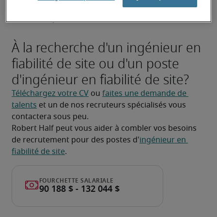
l'évolutivité de l'infrastructure informatique de 
l'entreprise.
À la recherche d'un ingénieur en
fiabilité de site ou d'un poste
d'ingénieur en fiabilité de site?
Téléchargez votre CV
 ou 
faites une demande de 
talents
 et un de nos recruteurs spécialisés vous 
contactera sous peu.
Robert Half peut vous aider à combler vos besoins 
de recrutement pour des postes d'
ingénieur en 
fiabilité de site
.