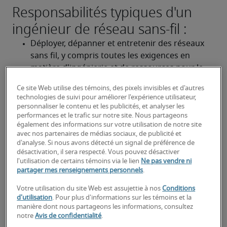
Responsabilités typiques d'un
ingénieur de réseau sans-fil :
Déployer, dépanner et entretenir des réseaux 
sans fil, y compris toutes les exigences en 
matière d'ingénierie et de ressources pour le 
matériel et les logiciels de réseau.
Ce site Web utilise des témoins, des pixels invisibles et d'autres
technologies de suivi pour améliorer l'expérience utilisateur,
Fournir des recommandations pour 
personnaliser le contenu et les publicités, et analyser les
l'architecture et l'optimisation du réseau pour 
performances et le trafic sur notre site. Nous partageons
les technologies sans fil et mobiles.
également des informations sur votre utilisation de notre site
avec nos partenaires de médias sociaux, de publicité et
d'analyse. Si nous avons détecté un signal de préférence de
Documenter l'infrastructure et la conception du 
désactivation, il sera respecté. Vous pouvez désactiver
réseau.
l'utilisation de certains témoins via le lien
Ne pas vendre ni
partager mes renseignements personnels
.
À la recherche d'un ingénieur de
Votre utilisation du site Web est assujettie à nos
Conditions
réseau sans-fil ou d'un poste
d'utilisation
. Pour plus d'informations sur les témoins et la
manière dont nous partageons les informations, consultez
d'ingénieur de réseau sans-fil?
notre
Avis de confidentialité
.