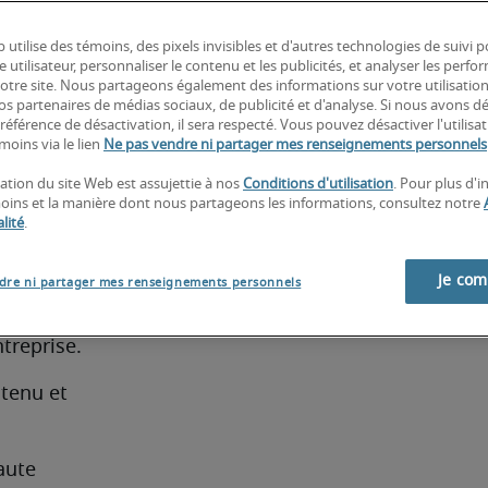
objectifs 
 utilise des témoins, des pixels invisibles et d'autres technologies de suivi 
ion, la 
e utilisateur, personnaliser le contenu et les publicités, et analyser les perfo
ents 
 notre site. Nous partageons également des informations sur votre utilisatio
nos partenaires de médias sociaux, de publicité et d'analyse. Si nous avons d
e 
référence de désactivation, il sera respecté. Vous pouvez désactiver l'utilisa
avoriser 
moins via le lien
Ne pas vendre ni partager mes renseignements personnels
sation du site Web est assujettie à nos
Conditions d'utilisation
. Pour plus d'
moins et la manière dont nous partageons les informations, consultez notre
 d'un
lité
.
:
Je co
dre ni partager mes renseignements personnels
gie de 
ntreprise.
ntenu et 
ute 