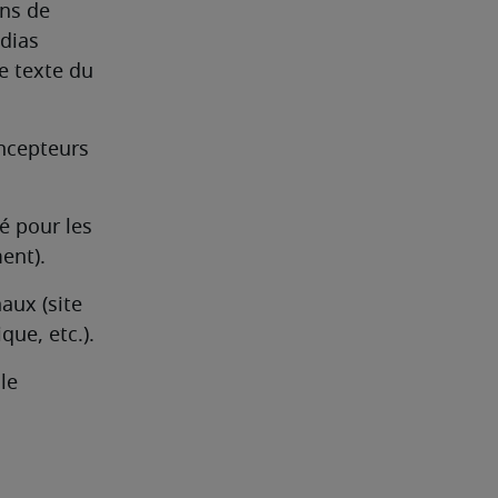
ns de 
dias 
e texte du 
ncepteurs 
é pour les 
ent).
aux (site 
que, etc.).
e 