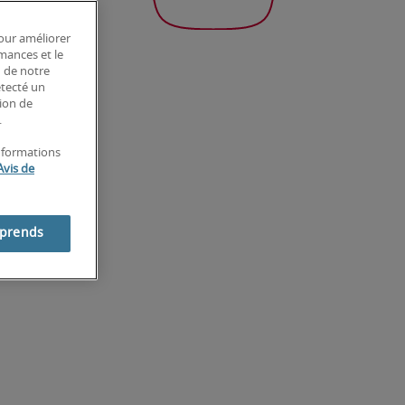
pour améliorer
rmances et le
n de notre
étecté un
tion de
.
informations
Avis de
mprends