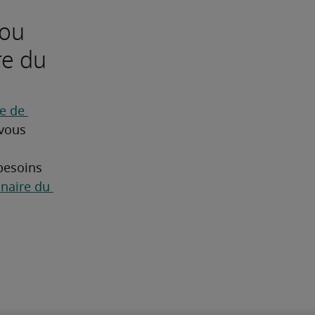
 ou
re du
 de 
vous 
besoins 
naire du 