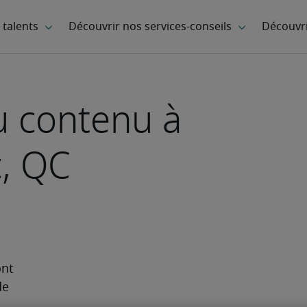
u contenu à
c, QC
nt 
e 