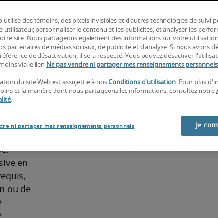
 l'analyse 
dépôts 
 utilise des témoins, des pixels invisibles et d'autres technologies de suivi 
e utilisateur, personnaliser le contenu et les publicités, et analyser les perfo
eille à ce 
 notre site. Nous partageons également des informations sur votre utilisatio
produits 
nos partenaires de médias sociaux, de publicité et d'analyse. Si nous avons d
référence de désactivation, il sera respecté. Vous pouvez désactiver l'utilisa
moins via le lien
Ne pas vendre ni partager mes renseignements personnels
 
sation du site Web est assujettie à nos
Conditions d'utilisation
. Pour plus d'
ure 
moins et la manière dont nous partageons les informations, consultez notre
it des 
lité
.
e 
Je co
dre ni partager mes renseignements personnels
pétences 
e. 
ive en 
equis, 
n ou de 
 
. 