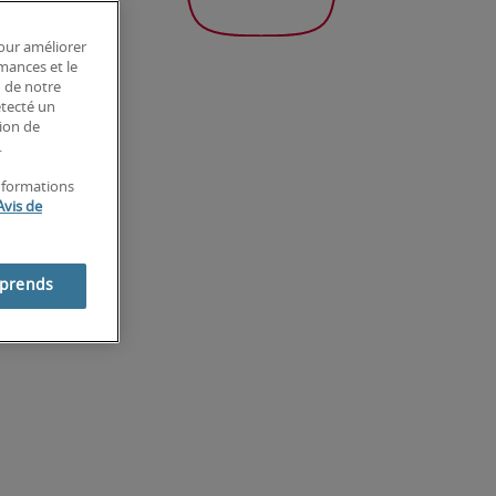
pour améliorer
rmances et le
n de notre
étecté un
tion de
.
informations
Avis de
mprends