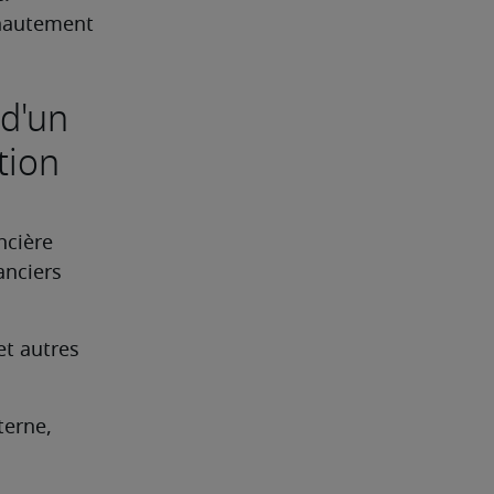
hautement 
 d'un
tion
cière 
nciers 
t autres 
erne, 