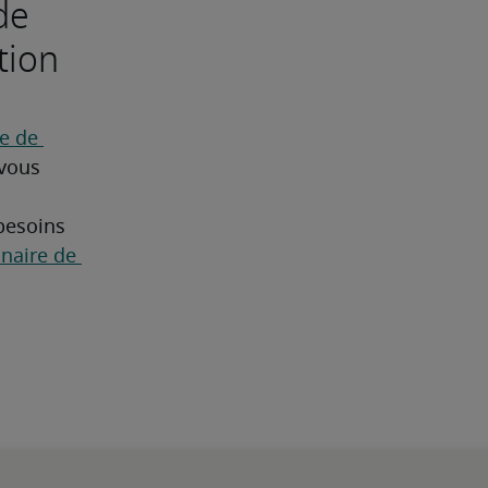
de
tion
 de 
vous 
besoins 
naire de 