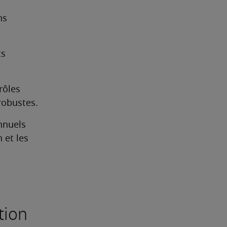
s 
s 
ôles 
robustes.
nnuels 
et les 
tion