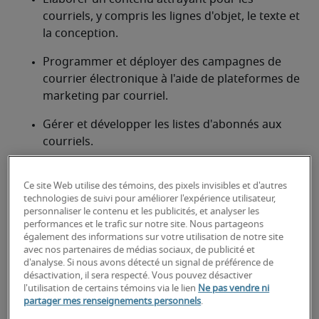
courriels, y compris les lignes d'objet, le texte et 
la conception.
Programmer et déployer des campagnes de 
courrier électronique à l'aide de plateformes de 
marketing par courriel.
Gérer et développer les listes d'abonnés aux 
courriels.
Assurer la qualité et l'exactitude des données.
Ce site Web utilise des témoins, des pixels invisibles et d'autres
Mettre en œuvre des stratégies de 
technologies de suivi pour améliorer l'expérience utilisateur,
personnaliser le contenu et les publicités, et analyser les
segmentation et de personnalisation des listes 
performances et le trafic sur notre site. Nous partageons
d'adresses électroniques.
également des informations sur votre utilisation de notre site
avec nos partenaires de médias sociaux, de publicité et
Suivre les indicateurs de performance des 
d'analyse. Si nous avons détecté un signal de préférence de
désactivation, il sera respecté. Vous pouvez désactiver
campagnes de courriel (taux d'ouverture, taux 
l'utilisation de certains témoins via le lien
Ne pas vendre ni
de clics, taux de conversion, etc.).
partager mes renseignements personnels
.