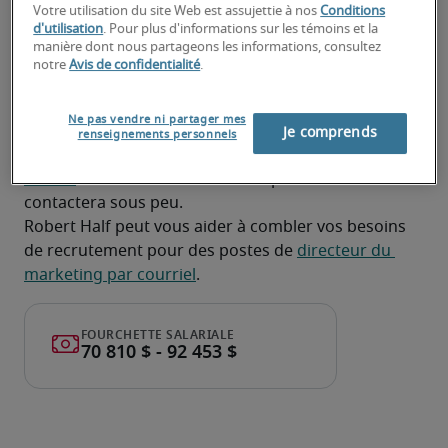
Votre utilisation du site Web est assujettie à nos
Conditions
À la recherche d'un directeur du
d'utilisation
. Pour plus d'informations sur les témoins et la
marketing par courriel ou d'un
manière dont nous partageons les informations, consultez
notre
Avis de confidentialité
.
poste de directeur du marketing
par courriel?
Ne pas vendre ni partager mes
Je comprends
renseignements personnels
Téléchargez votre CV
 ou 
faites une demande de 
talents
 et un de nos recruteurs spécialisés vous 
contactera sous peu.
Robert Half peut vous aider à combler vos besoins 
de recrutement pour des postes de 
directeur du 
marketing par courriel
.