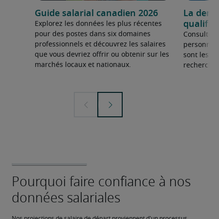
Guide salarial canadien 2026
La dema
qualifié
Explorez les données les plus récentes
pour des postes dans six domaines
Consultez 
professionnels et découvrez les salaires
personnel 
que vous devriez offrir ou obtenir sur les
sont les sp
marchés locaux et nationaux.
recherchée
Nos projections de salaire de départ proviennent d'un processus 