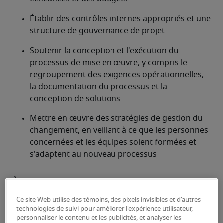
Établir des contrôles internes appropriés et une 
structure de gouvernance de projet
Soutenir la conception et l'exécution du 
processus de mise en œuvre, y compris le 
regroupement des exigences opérationnelles, 
la documentation du processus et la 
conception de solutions
Mettre en œuvre des stratégies de gestion du 
changement, en veillant à ce que les personnes 
concernées et les équipes soient formées et 
s'adaptent au nouveau processus
À la recherche d'un directeur de
projets financiers ou d'un poste
Ce site Web utilise des témoins, des pixels invisibles et d'autres
technologies de suivi pour améliorer l'expérience utilisateur,
de directeur de projets
personnaliser le contenu et les publicités, et analyser les