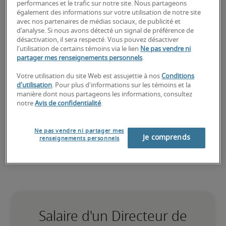
financiers?
performances et le trafic sur notre site. Nous partageons
également des informations sur votre utilisation de notre site
avec nos partenaires de médias sociaux, de publicité et
Téléchargez votre CV
 ou 
faites une demande de 
d'analyse. Si nous avons détecté un signal de préférence de
talents
 et un de nos recruteurs spécialisés vous 
désactivation, il sera respecté. Vous pouvez désactiver
contactera sous peu.
l'utilisation de certains témoins via le lien
Ne pas vendre ni
partager mes renseignements personnels
.
Robert Half peut vous aider à combler vos besoins 
de recrutement pour des postes de 
directeur de 
Votre utilisation du site Web est assujettie à nos
Conditions
projets financiers
.
d'utilisation
. Pour plus d'informations sur les témoins et la
manière dont nous partageons les informations, consultez
notre
Avis de confidentialité
.
Ne pas vendre ni partager mes
Je comprends
renseignements personnels
Salaire d'un Directeur de