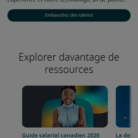
expérience et notre technologie IA de pointe.
Embauchez des talents
Explorer davantage de
ressources
Guide salarial canadien 2026
La dema