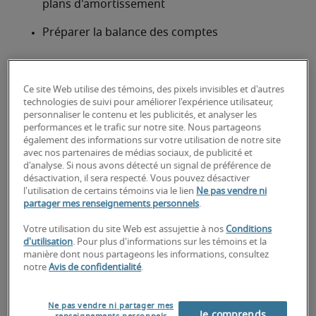
plans d'amortissement
Préparer la balance des comptes
À la recherche d'un commis à la
tenue de livres ou d'un poste de
Ce site Web utilise des témoins, des pixels invisibles et d'autres
technologies de suivi pour améliorer l'expérience utilisateur,
commis à la tenue de livres?
personnaliser le contenu et les publicités, et analyser les
performances et le trafic sur notre site. Nous partageons
Téléchargez votre CV
 ou 
faites une demande de 
également des informations sur votre utilisation de notre site
avec nos partenaires de médias sociaux, de publicité et
talents
 et un de nos recruteurs spécialisés vous 
d'analyse. Si nous avons détecté un signal de préférence de
contactera sous peu.
désactivation, il sera respecté. Vous pouvez désactiver
Robert Half peut vous aider à combler vos besoins 
l'utilisation de certains témoins via le lien
Ne pas vendre ni
partager mes renseignements personnels
.
de recrutement pour des postes de 
commis à la 
tenue de livres
.
Votre utilisation du site Web est assujettie à nos
Conditions
d'utilisation
. Pour plus d'informations sur les témoins et la
manière dont nous partageons les informations, consultez
notre
Avis de confidentialité
.
Ne pas vendre ni partager mes
Je comprends