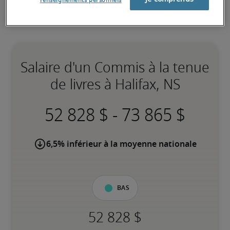
renseignements personnels
Salaire d'un Commis à la tenue
de livres à Halifax, NS
-
6,5% inférieur à la moyenne nationale
Bas