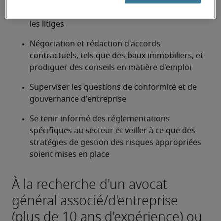
Coordonner et gérer les conseillers externes et 
les litiges
Négociation et rédaction d'accords 
contractuels, tels que des baux immobiliers, et 
prodiguer des conseils en matière d'emploi
Superviser les questions de conformité et de 
gouvernance d'entreprise
Se tenir informé des réglementations 
spécifiques au secteur et veiller à ce que des 
stratégies de gestion des risques appropriées 
soient mises en place
À la recherche d'un avocat
général associé/d'entreprise
(plus de 10 ans d'expérience) ou