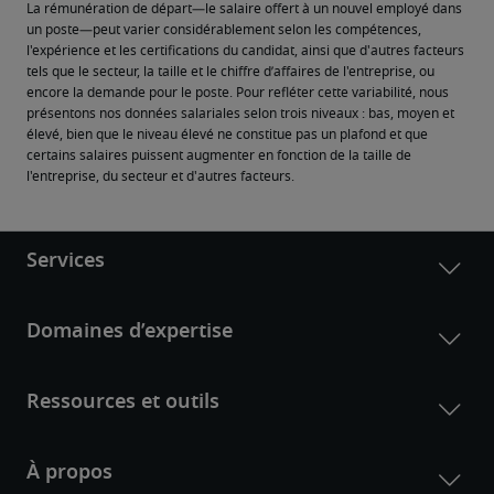
La rémunération de départ—le salaire offert à un nouvel employé dans 
un poste—peut varier considérablement selon les compétences, 
l'expérience et les certifications du candidat, ainsi que d'autres facteurs 
tels que le secteur, la taille et le chiffre d’affaires de l'entreprise, ou 
encore la demande pour le poste. Pour refléter cette variabilité, nous 
présentons nos données salariales selon trois niveaux : bas, moyen et 
élevé, bien que le niveau élevé ne constitue pas un plafond et que 
certains salaires puissent augmenter en fonction de la taille de 
l'entreprise, du secteur et d'autres facteurs.