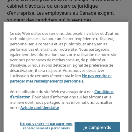
cabinet d'avocats ou un service juridique 
d'entreprise. Les employeurs au Canada exigent 
souvent des candidats qu'ils aient des 
connaissances en matière de transactions, de 
Ce site Web utilise des témoins, des pixels invisibles et d'autres
propriété intellectuelle, de droit du travail, de droit 
technologies de suivi pour améliorer l'expérience utilisateur,
immobilier et de droit des valeurs mobilières. Les 
personnaliser le contenu et les publicités, et analyser les
entreprises peuvent demander une expérience en 
performances et le trafic sur notre site. Nous partageons
également des informations sur votre utilisation de notre site
matière de conformité et de gouvernance 
avec nos partenaires de médias sociaux, de publicité et
d'entreprise.
d'analyse. Si nous avons détecté un signal de préférence de
désactivation, il sera respecté. Vous pouvez désactiver
Responsabilités typiques d'un
l'utilisation de certains témoins via le lien
Ne pas vendre ni
partager mes renseignements personnels
.
avocat général
associé/d'entreprise (plus de
Votre utilisation du site Web est assujettie à nos
Conditions
d'utilisation
. Pour plus d'informations sur les témoins et la
10 ans d'expérience) :
manière dont nous partageons les informations, consultez
notre
Avis de confidentialité
.
Consultation avec la direction, les conseillers 
commerciaux, les experts fiscaux, les 
Ne pas vendre ni partager mes
comptables et le personnel de marketing
Je comprends
renseignements personnels