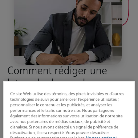
Comment rédiger une
lettre de demande
d’augmentation de salaire
Ce site Web utilise des témoins, des pixels invisibles et d'autres
technologies de suivi pour améliorer l'expérience utilisateur,
Entamez une conversation difficile en toute 
personnaliser le contenu et les publicités, et analyser les
performances et le trafic sur notre site. Nous partageons
confiance. Découvrez les conseils essentiels 
également des informations sur votre utilisation de notre site
pour une négociation de salaire réussie.
avec nos partenaires de médias sociaux, de publicité et
d'analyse. Si nous avons détecté un signal de préférence de
désactivation, il sera respecté. Vous pouvez désactiver
En savoir plus