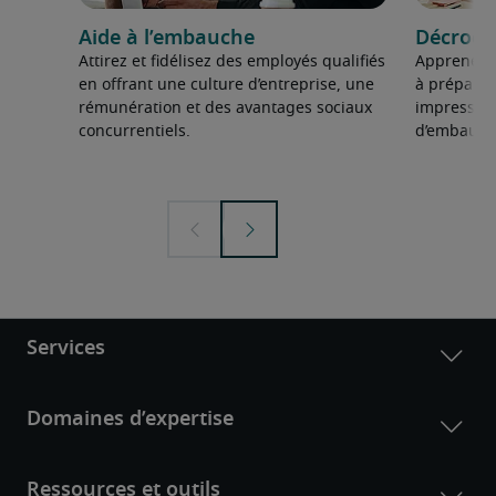
Aide à l’embauche
Décroch
Attirez et fidélisez des employés qualifiés
Apprenez à
en offrant une culture d’entreprise, une
à préparer
rémunération et des avantages sociaux
impression
concurrentiels.
d’embauch