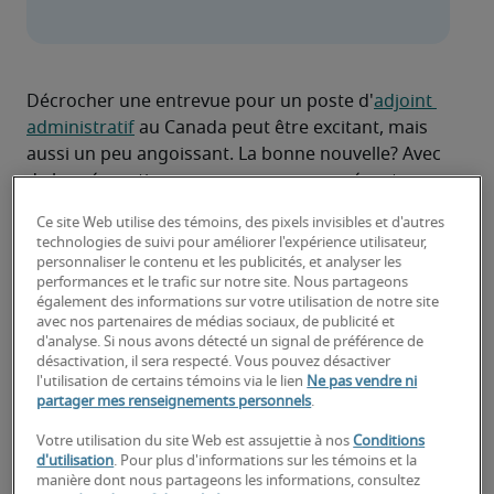
Décrocher une entrevue pour un poste d'
adjoint 
administratif
 au Canada peut être excitant, mais 
aussi un peu angoissant. La bonne nouvelle? Avec 
de la préparation, vous pouvez vous présenter en 
toute confiance, prêt à montrer ce que vous avez 
Ce site Web utilise des témoins, des pixels invisibles et d'autres
à offrir.
technologies de suivi pour améliorer l'expérience utilisateur,
Cet article couvre 30 questions d'entretien pour 
personnaliser le contenu et les publicités, et analyser les
performances et le trafic sur notre site. Nous partageons
adjoint administratif suggérées par les recruteurs 
également des informations sur votre utilisation de notre site
de Robert Half, ainsi que des conseils pour 
avec nos partenaires de médias sociaux, de publicité et
élaborer des réponses qui se démarquent. Les 
d'analyse. Si nous avons détecté un signal de préférence de
désactivation, il sera respecté. Vous pouvez désactiver
questions vont des plus courantes aux plus 
l'utilisation de certains témoins via le lien
Ne pas vendre ni
surprenantes, y compris de nouvelles questions 
partager mes renseignements personnels
.
sur l'IA et la technologie, étant donné que de plus 
Votre utilisation du site Web est assujettie à nos
Conditions
en plus d'employeurs s'intéressent à ces outils en 
d'utilisation
. Pour plus d'informations sur les témoins et la
2026.
manière dont nous partageons les informations, consultez