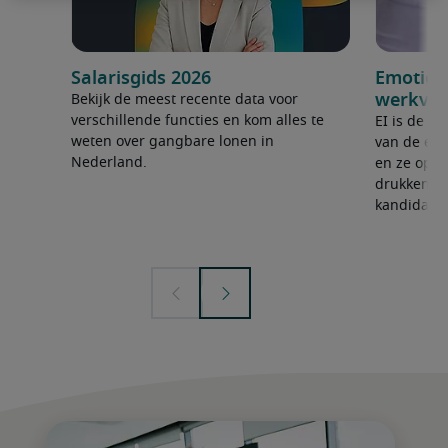
Salarisgids 2026
Emotione
werkvlo
Bekijk de meest recente data voor
verschillende functies en kom alles te
EI is de v
weten over gangbare lonen in
van de eig
Nederland.
en ze op e
drukken. K
kandidate