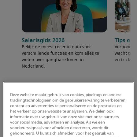
Salarisgids 2026
Tips om 
Bekijk de meest recente data voor
Verhoog je
verschillende functies en kom alles te
wacht te s
weten over gangbare lonen in
en tricks.
Nederland.
Deze website maakt gebruik van cookies, pixeltags en andere
trackingtechnologieën om de gebruikerservaring te verbeteren,
content en advertenties te personaliseren en de prestaties en
het verkeer op onze website te analyseren. We delen ook
informatie over uw gebruik van onze site met onze partners
voor social media, adverteren en analyse. Als we een
voorkeurssignaal voor afmelden detecteren, wordt dit
gehonoreerd. U kunt zich afmelden voor het gebruik van