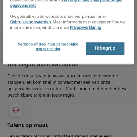
bepaalde cookies via de link
Verkoop of deel mijn persoonlijke
gegevens niet
.
Uw gebruik van de website is onderworpen aan onze
Gebruiksvoorwaarden
. Meer informatie over cookies en hoe we
informatie delen, vindt u in onze
Privacyverklaring
.
Verkoop of deel mijn persoonlijke
Ik begrijp
gegevens niet
Het begint allemaal online
Deel de details van jouw vacature in twee eenvoudige
stappen, en kom snel in contact met een van onze
gespecialiseerde recruiters. Vind samen met hen het best
beschikbare talent in jouw regio.
Talent op maat
Een ervaren recruiter ontwikkelt samen met je een