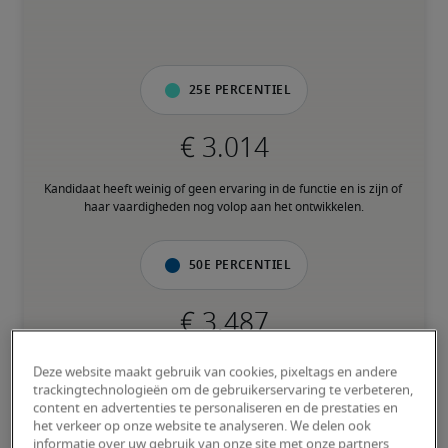
25e percentiel
Kandidaat heeft weinig of geen ervaring in de functie en is zijn of 
haar vaardigheden nog volop aan het ontwikkelen.
50e percentiel
Kandidaat heeft een gemiddelde ervaring en beschikt grotendeels 
Deze website maakt gebruik van cookies, pixeltags en andere
over de nodige vaardigheden.
trackingtechnologieën om de gebruikerservaring te verbeteren,
content en advertenties te personaliseren en de prestaties en
het verkeer op onze website te analyseren. We delen ook
75e percentiel
informatie over uw gebruik van onze site met onze partners