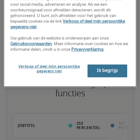
voor social media, adverteren en analyse. Als we een
voorkeurssignaal voor afmelden detecteren, wordt dit
gehonoreerd. U kunt zich afmelden voor het gebruik van
bepaalde cookies via de link
Verkoop of deel mijn persoonlijke
gegevens niet
.
Kandidaat heeft bovengemiddeld veel ervaring, beschikt over (zo 
goed als) alle nodige vaardigheden en kan ook gespecialiseerde 
Uw gebruik van de website is onderworpen aan onze
kwalificaties hebben.
Gebruiksvoorwaarden
. Meer informatie over cookies en hoe we
informatie delen, vindt u in onze
Privacyverklaring
.
Verkoop of deel mijn persoonlijke
Ik begrijp
gegevens niet
Lonen voor soortgelijke
functies