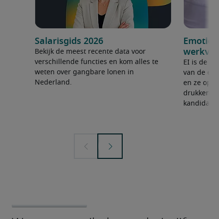
Salarisgids 2026
Emotione
werkvlo
Bekijk de meest recente data voor
verschillende functies en kom alles te
EI is de v
weten over gangbare lonen in
van de eig
Nederland.
en ze op e
drukken. K
kandidate