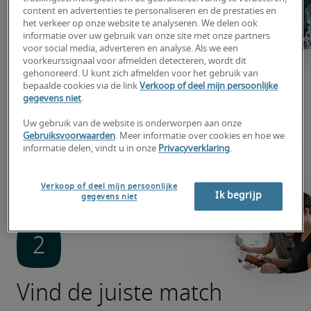
content en advertenties te personaliseren en de prestaties en
het verkeer op onze website te analyseren. We delen ook
informatie over uw gebruik van onze site met onze partners
voor social media, adverteren en analyse. Als we een
Zoek nu een baan
voorkeurssignaal voor afmelden detecteren, wordt dit
gehonoreerd. U kunt zich afmelden voor het gebruik van
bepaalde cookies via de link
Verkoop of deel mijn persoonlijke
Upload je cv of solliciteer meteen op banen, gefilterd 
gegevens niet
.
op jouw voorkeur. 
Uw gebruik van de website is onderworpen aan onze
Gebruiksvoorwaarden
. Meer informatie over cookies en hoe we
Solliciteer
informatie delen, vindt u in onze
Privacyverklaring
.
Upload je cv
Verkoop of deel mijn persoonlijke
Ik begrijp
gegevens niet
Vind de juiste match