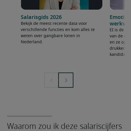
Salarisgids 2026
Emotione
werkvlo
Bekijk de meest recente data voor
verschillende functies en kom alles te
EI is de v
weten over gangbare lonen in
van de eig
Nederland.
en ze op e
drukken. K
kandidate