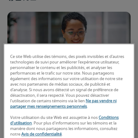
Ce site Web utilise des témoins, des pixels invisibles et d'autres
technologies de suivi pour améliorer l'expérience utilisateur,
personnaliser le contenu et les publicités, et analyser les
performances et le trafic sur notre site. Nous partageons
également des informations sur votre utilisation de notre site
Le poste d'adjoint administratif a beaucoup 
avec nos partenaires de médias sociaux, de publicité et
changé au cours des dernières années. Ces 
d'analyse. Si nous avons détecté un signal de préférence de
désactivation, il sera respecté. Vous pouvez désactiver
professionnels s'efforcent depuis longtemps 
l'utilisation de certains témoins via le lien
Ne pas vendre ni
d'aider les équipes individuelles, les départements 
partager mes renseignements personnels
.
entiers et les entreprises dans leur ensemble à 
Votre utilisation du site Web est assujettie à nos
Conditions
rester organisés et à fonctionner sans heurts. 
d'utilisation
. Pour plus d'informations sur les témoins et la
Mais aujourd'hui, les 
adjoints administratifs
 font 
manière dont nous partageons les informations, consultez
bien plus que cela : ils gèrent des projets, 
notre
Avis de confidentialité
.