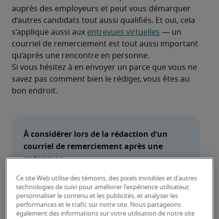
auprès des employeurs et peut vous démarquer 
d’autres candidats tout aussi qualifiés. Et oui, cela 
s’applique aussi aux 
entrevues virtuelles
 — un 
courriel de remerciement est tout aussi important 
qu’après une rencontre en personne.
Si vous hésitez à en envoyer un parce que vous ne 
savez pas comment bien le rédiger, vous êtes au 
bon endroit.
À considérer lors de la rédaction d’un 
courriel de remerciement après une 
entrevue :
Que doit contenir le courriel?
Ce site Web utilise des témoins, des pixels invisibles et d'autres
technologies de suivi pour améliorer l'expérience utilisateur,
personnaliser le contenu et les publicités, et analyser les
Comment structurer le message?
performances et le trafic sur notre site. Nous partageons
également des informations sur votre utilisation de notre site
Quand l’envoyer?