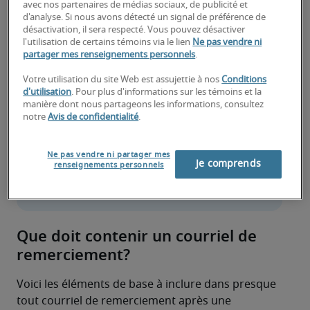
avec nos partenaires de médias sociaux, de publicité et
d'analyse. Si nous avons détecté un signal de préférence de
Comment adopter un ton 
désactivation, il sera respecté. Vous pouvez désactiver
professionnel et enthousiaste?
l'utilisation de certains témoins via le lien
Ne pas vendre ni
partager mes renseignements personnels
.
Comment exprimer son intérêt sans 
Votre utilisation du site Web est assujettie à nos
Conditions
paraître insistant?
d'utilisation
. Pour plus d'informations sur les témoins et la
manière dont nous partageons les informations, consultez
Modèles de courriel de suivi après une 
notre
Avis de confidentialité
.
entrevue
Ne pas vendre ni partager mes
Foire aux questions (FAQ)
Je comprends
renseignements personnels
Que doit contenir un courriel de
remerciement?
Voici les éléments de base à inclure dans presque 
tout courriel de remerciement après une 