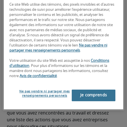
Qu’est-ce que les questions axées sur le 
Ce site Web utilise des témoins, des pixels invisibles et d'autres
comportement? Ces questions visent à explorer 
technologies de suivi pour améliorer l'expérience utilisateur,
vos actions et vos processus décisionnels passés 
personnaliser le contenu et les publicités, et analyser les
performances et le trafic sur notre site. Nous partageons
afin de prédire vos performances futures. En 
également des informations sur votre utilisation de notre site
somme, elles offrent aux employeurs un aperçu 
avec nos partenaires de médias sociaux, de publicité et
de vos capacités à résoudre des problèmes.
d'analyse. Si nous avons détecté un signal de préférence de
désactivation, il sera respecté. Vous pouvez désactiver
Vos réponses leur donneront un aperçu de vos 
l'utilisation de certains témoins via le lien
Ne pas vendre ni
aptitudes en résolution de problèmes. Alors, quel 
partager mes renseignements personnels
.
est le meilleur conseil pour vous préparer à ces 
Votre utilisation du site Web est assujettie à nos
Conditions
questions?
d'utilisation
. Pour plus d'informations sur les témoins et la
manière dont nous partageons les informations, consultez
Préparez des récits convaincants
notre
Avis de confidentialité
.
Certaines questions comportementales vous 
Ne pas vendre ni partager mes
demanderont de vous rappeler une situation 
Je comprends
renseignements personnels
difficile vécue au travail. Avant l’entrevue, 
réfléchissez à plusieurs circonstances exigeantes 
que vous avez rencontrées au travail et dressez 
une liste des actions que vous avez entreprises 
pour résoudre ces situations.