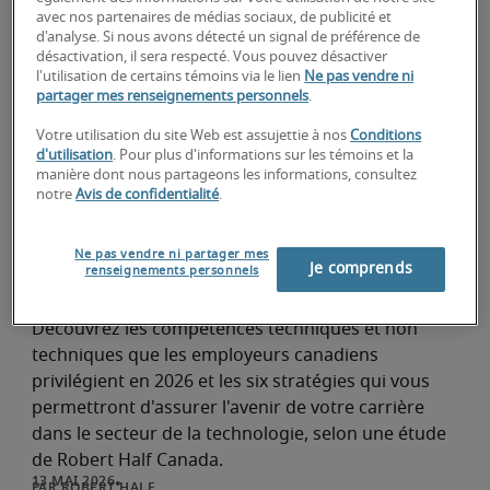
avec nos partenaires de médias sociaux, de publicité et
professionnels qualifiés en 
d'analyse. Si nous avons détecté un signal de préférence de
technologie et à bâtir des équipes 
désactivation, il sera respecté. Vous pouvez désactiver
l'utilisation de certains témoins via le lien
Ne pas vendre ni
capables de stimuler l’innovation et la 
partager mes renseignements personnels
.
Votre utilisation du site Web est assujettie à nos
Conditions
d'utilisation
. Pour plus d'informations sur les témoins et la
manière dont nous partageons les informations, consultez
notre
Avis de confidentialité
.
Les compétences technologiques les plus
Ne pas vendre ni partager mes
recherchées par les employeurs canadiens
Je comprends
renseignements personnels
en 2026 et comment préparer votre carrière
Recherche et aperçus
pour l'avenir
Découvrez les compétences techniques et non
techniques que les employeurs canadiens
privilégient en 2026 et les six stratégies qui vous
permettront d'assurer l'avenir de votre carrière
dans le secteur de la technologie, selon une étude
de Robert Half Canada.
ROBERT HALF