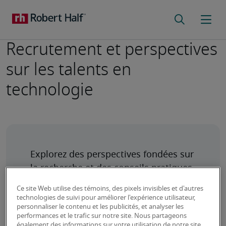
Recrutement et perspectives
sur les talents en
technologie
Explorez des perspectives fondées sur 
la recherche et des conseils pratiques 
pour aider les dirigeants d’entreprise à 
Ce site Web utilise des témoins, des pixels invisibles et d'autres
naviguer dans les tendances 
technologies de suivi pour améliorer l'expérience utilisateur,
personnaliser le contenu et les publicités, et analyser les
émergentes en matière de talents 
performances et le trafic sur notre site. Nous partageons
technologiques, à embaucher des 
également des informations sur votre utilisation de notre site