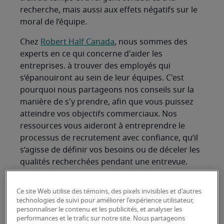
recherche, mais aussi aux effets négatifs sur le
moral de l’équipe.
Chez
Robert Half Canada
, nous sommes des
experts en ce qui concerne d'aider les
entreprises. à trouver des employés qui
s’épanouiront au sein de leur équipes. C'est
pourquoi nous partageons nos conseils sur la
manière de s'y prendre, afin que vous puissez
atteindre vos objectifs commerciaux. Nos
ressources vous aideront à entreprendre le
processus de recrutement avec confiance, qu’il
s’agisse de définir vos besoins ou de déceler les
qualités recherchées pendant une entrevue.
Où se cachent les
Ce site Web utilise des témoins, des pixels invisibles et d'autres
travailleurs au Canada?
technologies de suivi pour améliorer l'expérience utilisateur,
personnaliser le contenu et les publicités, et analyser les
performances et le trafic sur notre site. Nous partageons