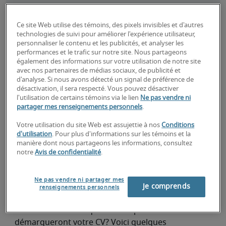
Ce site Web utilise des témoins, des pixels invisibles et d'autres
technologies de suivi pour améliorer l'expérience utilisateur,
personnaliser le contenu et les publicités, et analyser les
Comment parler de vos faiblesses lors d’une
performances et le trafic sur notre site. Nous partageons
entrevue
également des informations sur votre utilisation de notre site
Décrocher un emploi
avec nos partenaires de médias sociaux, de publicité et
d'analyse. Si nous avons détecté un signal de préférence de
Vous devez rencontrer un employeur? Lisez nos
désactivation, il sera respecté. Vous pouvez désactiver
conseils pour répondre efficacement à la question
l'utilisation de certains témoins via le lien
Ne pas vendre ni
partager mes renseignements personnels
.
inévitable sur vos faiblesses lors d’une entrevue, et
découvrez comment décrire vos défauts en
Votre utilisation du site Web est assujettie à nos
Conditions
entrevue.
d'utilisation
. Pour plus d'informations sur les témoins et la
manière dont nous partageons les informations, consultez
ROBERT HALF
notre
Avis de confidentialité
.
Compétences à inclure dans votre CV (avec
Ne pas vendre ni partager mes
des exemples!)
Je comprends
renseignements personnels
Décrocher un emploi
Vous voulez savoir quelles compétences
démarqueront votre CV? Voici quelques