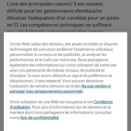
L’une des principales raisons? Il est souvent 
difficile pour les gestionnaires d’embauche 
d’évaluer l’adéquation d’un candidat pour un poste 
en TI. Les compétences techniques ne suffisent 
pas : les habiletés interpersonnelles comme 
l’initiative et la collaboration sont souvent tout 
Ce site Web utilise des témoins, des pixels invisibles et d'autres
aussi importantes. Il faut aussi évaluer leur 
technologies de suivi pour améliorer l'expérience utilisateur,
compréhension non seulement de la technologie 
personnaliser le contenu et les publicités, et analyser les
de l’entreprise, mais aussi du produit ou service 
performances et le trafic sur notre site. Nous partageons
également des informations sur votre utilisation de notre site
final.
avec nos partenaires de médias sociaux, de publicité et
Des questions prévisibles comme « Où vous 
d'analyse. Si nous avons détecté un signal de préférence de
voyez-vous dans cinq ans? » ne révèlent pas 
désactivation, il sera respecté. Vous pouvez désactiver
l'utilisation de certains témoins via le lien
Ne pas vendre ni
grand-chose. Une série de questions fermées non 
partager mes renseignements personnels
.
plus. La meilleure approche consiste à poser un 
mélange réfléchi de questions comportementales 
Votre utilisation du site Web est assujettie à nos
Conditions
d'utilisation
. Pour plus d'informations sur les témoins et la
et techniques — et à porter attention non 
manière dont nous partageons les informations, consultez
seulement à ce que les candidats répondent, mais 
notre
Avis de confidentialité
.
à la façon dont ils le font.
Pour aider les gestionnaires d’embauche à évaluer 