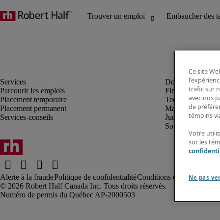
Ce site Web
l'expérienc
trafic sur
Parcourir les emplois
Finance et compta
avec nos p
Placement temporaire
Technologie
de préféren
Placement permanent
Marketing et créa
témoins via
Services-conseils
Juridique
Soutien administrat
Votre utili
sur les té
confidenti
Alerte à la fraude
Politique de confidentialité
Conditions d’utilisation
Rap
Ne pas ve
Robert Half Canada Inc. Tous droits réservés.
