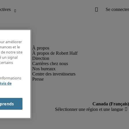
pour améliorer
rmances et le
 de notre site
À propos de Robert Half
é un signal
Direction
certains
Carrières chez nous
Nos bureaux
Centre des investisseurs
'informations
Presse
Avis de
prends