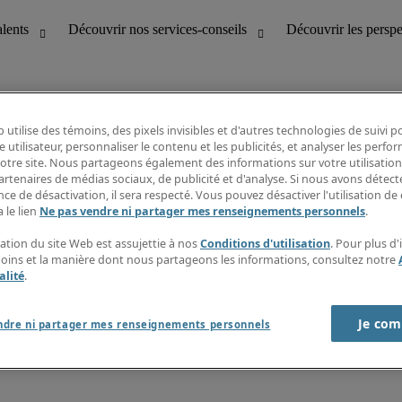
 utilise des témoins, des pixels invisibles et d'autres technologies de suivi 
e utilisateur, personnaliser le contenu et les publicités, et analyser les perfo
 notre site. Nous partageons également des informations sur votre utilisation
bilité
Découvrir les perspectives
artenaires de médias sociaux, de publicité et d'analyse. Si nous avons détect
Répertoire d’emplois
ce de désactivation, il sera respecté. Vous pouvez désactiver l'utilisation de 
tion
Guide salarial
 le lien
Ne pas vendre ni partager mes renseignements personnels
.
Rapports de temps
if et à la clientèle
S’abonner à l’infolettre
sation du site Web est assujettie à nos
Conditions d'utilisation
. Pour plus d
Contactez-nous
moins et la manière dont nous partageons les informations, consultez notre
alité
.
Je com
port sur l'esclavage moderne
ndre ni partager mes renseignements personnels