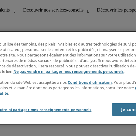
 utilise des témoins, des pixels invisibles et d'autres technologies de suivi 
e utilisateur, personnaliser le contenu et les publicités, et analyser les perfo
 notre site. Nous partageons également des informations sur votre utilisation
bilité
Découvrir les perspectives
artenaires de médias sociaux, de publicité et d'analyse. Si nous avons détect
Répertoire d’emplois
ce de désactivation, il sera respecté. Vous pouvez désactiver l'utilisation de 
tion
Guide salarial
 le lien
Ne pas vendre ni partager mes renseignements personnels
.
Rapports de temps
if et à la clientèle
S’abonner à l’infolettre
sation du site Web est assujettie à nos
Conditions d'utilisation
. Pour plus d
Contactez-nous
moins et la manière dont nous partageons les informations, consultez notre
alité
.
Je com
port sur l'esclavage moderne
ndre ni partager mes renseignements personnels