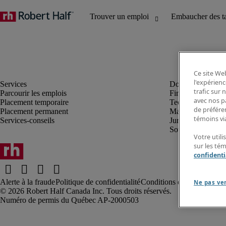
Ce site Web
l'expérienc
trafic sur
Parcourir les emplois
Finance et compta
avec nos p
Placement temporaire
Technologie
de préféren
Placement permanent
Marketing et créa
témoins via
Services-conseils
Juridique
Soutien administrat
Votre utili
sur les té
confidenti
Alerte à la fraude
Politique de confidentialité
Conditions d’utilisation
Rap
Ne pas ve
Robert Half Canada Inc. Tous droits réservés.
