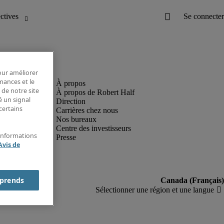
pour améliorer
rmances et le
 de notre site
À propos de Robert Half
é un signal
Direction
certains
Carrières chez nous
Nos bureaux
Centre des investisseurs
'informations
Presse
Avis de
prends