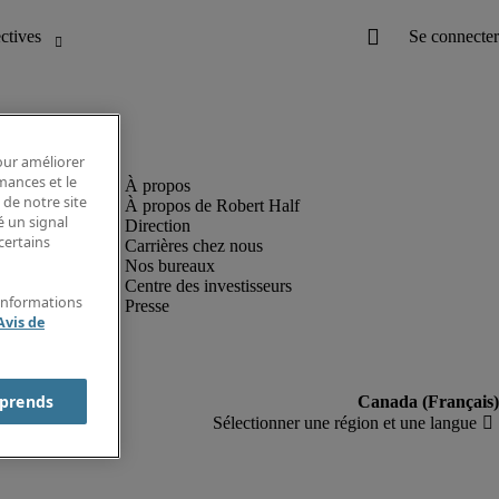
pour améliorer
rmances et le
 de notre site
À propos de Robert Half
é un signal
Direction
certains
Carrières chez nous
Nos bureaux
Centre des investisseurs
'informations
Presse
Avis de
prends