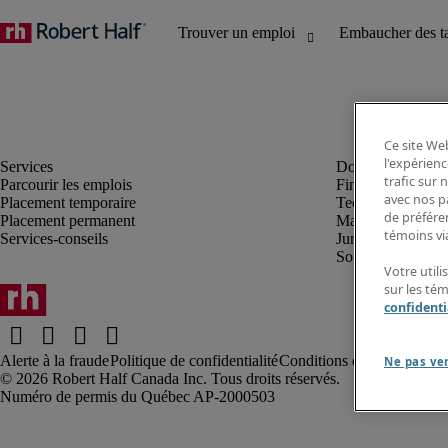
Ce site Web
l'expérienc
trafic sur
Parcourir les emplois
Finance et compta
avec nos p
Placement temporaire
Technologie
de préféren
Placement permanent
Marketing et créa
témoins via
Services-conseils
Juridique
Soutien administrat
Votre utili
sur les té
confidenti
Alerte à la fraude
Politique de confidentialité
Conditions d’utilisation
Rap
Ne pas ve
Robert Half Canada Inc. Tous droits réservés.
