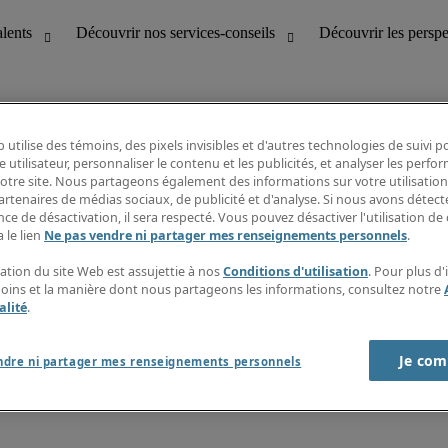
 utilise des témoins, des pixels invisibles et d'autres technologies de suivi 
e utilisateur, personnaliser le contenu et les publicités, et analyser les perfo
 notre site. Nous partageons également des informations sur votre utilisation
bilité
Découvrir les perspectives
artenaires de médias sociaux, de publicité et d'analyse. Si nous avons détect
Répertoire d’emplois
ce de désactivation, il sera respecté. Vous pouvez désactiver l'utilisation de 
tion
Guide salarial
 le lien
Ne pas vendre ni partager mes renseignements personnels
.
Rapports de temps
if et à la clientèle
S’abonner à l’infolettre
sation du site Web est assujettie à nos
Conditions d'utilisation
. Pour plus d
Contactez-nous
moins et la manière dont nous partageons les informations, consultez notre
alité
.
Je com
port sur l'esclavage moderne
ndre ni partager mes renseignements personnels