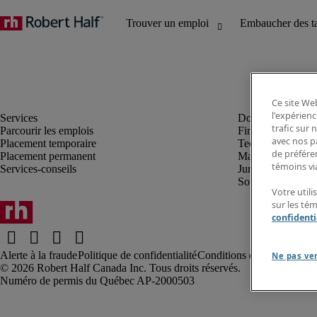
Ce site Web
l'expérienc
trafic sur
Parcourir les emplois
Finance et compta
avec nos p
Placement temporaire
Technologie
de préféren
Placement permanent
Marketing et créa
témoins via
Services-conseils
Juridique
Soutien administrat
Votre utili
sur les té
confidenti
Alerte à la fraude
Politique de confidentialité
Conditions d’utilisation
Rap
Ne pas ve
Robert Half Canada Inc. Tous droits réservés.
