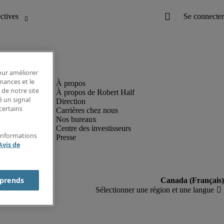
pour améliorer
rmances et le
 de notre site
À propos de Robert Half
é un signal
Direction
certains
Carrières chez nous
Nos bureaux
Centre des investisseurs
'informations
Presse
Avis de
prends