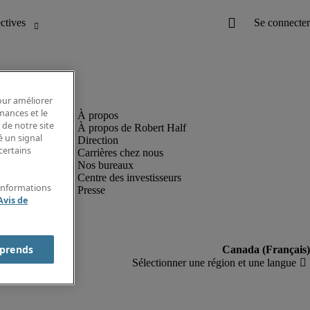
pour améliorer
rmances et le
 de notre site
À propos de Robert Half
é un signal
Direction
certains
Carrières chez nous
Nos bureaux
Centre des investisseurs
'informations
Presse
Avis de
prends