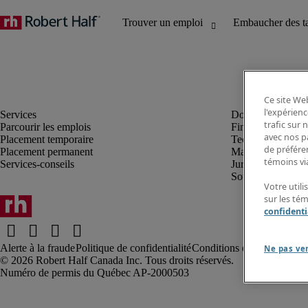
Ce site Web
l'expérienc
trafic sur
Parcourir les emplois
Finance et compta
avec nos p
Placement temporaire
Technologie
de préféren
Placement permanent
Marketing et créa
témoins via
Services-conseils
Juridique
Soutien administrat
Votre utili
sur les té
confidenti
Alerte à la fraude
Politique de confidentialité
Conditions d’utilisation
Rap
Ne pas ve
Robert Half Canada Inc. Tous droits réservés.
