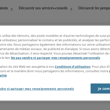
 utilise des témoins, des pixels invisibles et d'autres technologies de suivi 
e utilisateur, personnaliser le contenu et les publicités, et analyser les perfo
 notre site. Nous partageons également des informations sur votre utilisation
bilité
Découvrir les perspectives
artenaires de médias sociaux, de publicité et d'analyse. Si nous avons détect
Répertoire d’emplois
ce de désactivation, il sera respecté. Vous pouvez désactiver l'utilisation de 
tion
Guide salarial
 le lien
Ne pas vendre ni partager mes renseignements personnels
.
Rapports de temps
if et à la clientèle
S’abonner à l’infolettre
sation du site Web est assujettie à nos
Conditions d'utilisation
. Pour plus d
Contactez-nous
moins et la manière dont nous partageons les informations, consultez notre
alité
.
Je com
port sur l'esclavage moderne
ndre ni partager mes renseignements personnels