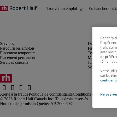
Ce site Web
l'expérienc
trafic sur
Parcourir les emplois
Finance et compta
avec nos p
Placement temporaire
Technologie
de préféren
Placement permanent
Marketing et créa
témoins via
Services-conseils
Juridique
Soutien administrat
Votre utili
sur les té
confidenti
Alerte à la fraude
Politique de confidentialité
Conditions d’utilisation
Rap
Ne pas ve
Robert Half Canada Inc. Tous droits réservés.
