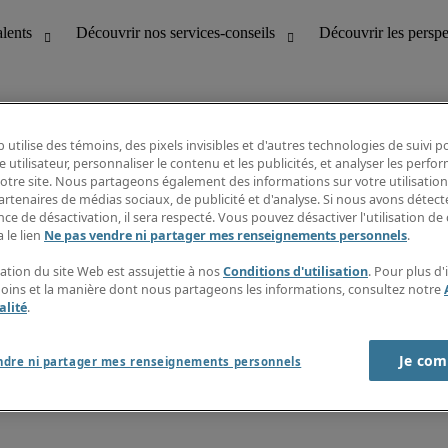
 utilise des témoins, des pixels invisibles et d'autres technologies de suivi 
e utilisateur, personnaliser le contenu et les publicités, et analyser les perfo
 notre site. Nous partageons également des informations sur votre utilisation
bilité
Découvrir les perspectives
artenaires de médias sociaux, de publicité et d'analyse. Si nous avons détect
Répertoire d’emplois
ce de désactivation, il sera respecté. Vous pouvez désactiver l'utilisation de 
tion
Guide salarial
 le lien
Ne pas vendre ni partager mes renseignements personnels
.
Rapports de temps
if et à la clientèle
S’abonner à l’infolettre
sation du site Web est assujettie à nos
Conditions d'utilisation
. Pour plus d
Contactez-nous
moins et la manière dont nous partageons les informations, consultez notre
alité
.
Je com
port sur l'esclavage moderne
ndre ni partager mes renseignements personnels