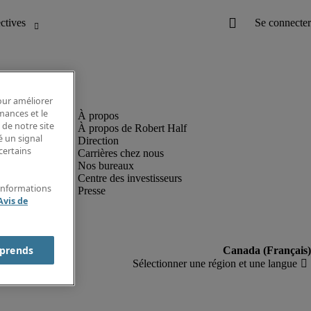
pour améliorer
rmances et le
 de notre site
À propos de Robert Half
é un signal
Direction
certains
Carrières chez nous
Nos bureaux
Centre des investisseurs
'informations
Presse
Avis de
prends