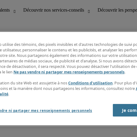
 utilise des témoins, des pixels invisibles et d'autres technologies de suivi 
e utilisateur, personnaliser le contenu et les publicités, et analyser les perfo
 notre site. Nous partageons également des informations sur votre utilisation
bilité
Découvrir les perspectives
artenaires de médias sociaux, de publicité et d'analyse. Si nous avons détect
Répertoire d’emplois
ce de désactivation, il sera respecté. Vous pouvez désactiver l'utilisation de 
tion
Guide salarial
 le lien
Ne pas vendre ni partager mes renseignements personnels
.
Rapports de temps
if et à la clientèle
S’abonner à l’infolettre
sation du site Web est assujettie à nos
Conditions d'utilisation
. Pour plus d
Contactez-nous
moins et la manière dont nous partageons les informations, consultez notre
alité
.
Je com
port sur l'esclavage moderne
ndre ni partager mes renseignements personnels