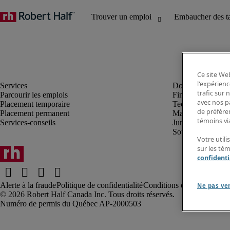
Ce site Web
l'expérienc
trafic sur
Parcourir les emplois
Finance et compta
avec nos p
Placement temporaire
Technologie
de préféren
Placement permanent
Marketing et créa
témoins via
Services-conseils
Juridique
Soutien administrat
Votre utili
sur les té
confidenti
Alerte à la fraude
Politique de confidentialité
Conditions d’utilisation
Rap
Ne pas ve
Robert Half Canada Inc. Tous droits réservés.
