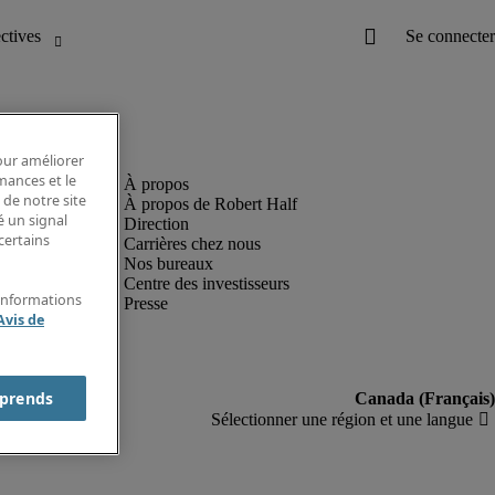
pour améliorer
rmances et le
 de notre site
À propos de Robert Half
é un signal
Direction
certains
Carrières chez nous
Nos bureaux
Centre des investisseurs
'informations
Presse
Avis de
prends