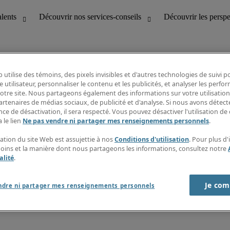
 utilise des témoins, des pixels invisibles et d'autres technologies de suivi 
e utilisateur, personnaliser le contenu et les publicités, et analyser les perfo
 notre site. Nous partageons également des informations sur votre utilisation
bilité
Découvrir les perspectives
artenaires de médias sociaux, de publicité et d'analyse. Si nous avons détect
Répertoire d’emplois
ce de désactivation, il sera respecté. Vous pouvez désactiver l'utilisation de 
tion
Guide salarial
 le lien
Ne pas vendre ni partager mes renseignements personnels
.
Rapports de temps
if et à la clientèle
S’abonner à l’infolettre
sation du site Web est assujettie à nos
Conditions d'utilisation
. Pour plus d
Contactez-nous
moins et la manière dont nous partageons les informations, consultez notre
alité
.
Je com
port sur l'esclavage moderne
ndre ni partager mes renseignements personnels