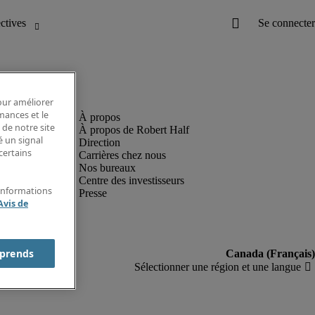
pour améliorer
rmances et le
 de notre site
À propos de Robert Half
é un signal
Direction
certains
Carrières chez nous
Nos bureaux
Centre des investisseurs
'informations
Presse
Avis de
prends