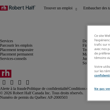
Ce site Web
l'expérienc
trafic sur
Parcourir les emplois
Finance et compta
avec nos p
Placement temporaire
Technologie
de préféren
Placement permanent
Marketing et créa
témoins via
Services-conseils
Juridique
Soutien administrat
Votre utili
sur les té
confidenti
Alerte à la fraude
Politique de confidentialité
Conditions d’utilisation
Rap
Ne pas ve
Robert Half Canada Inc. Tous droits réservés.
