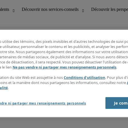
 utilise des témoins, des pixels invisibles et d'autres technologies de suivi 
e utilisateur, personnaliser le contenu et les publicités, et analyser les perfo
 notre site. Nous partageons également des informations sur votre utilisation
bilité
Découvrir les perspectives
artenaires de médias sociaux, de publicité et d'analyse. Si nous avons détect
Répertoire d’emplois
ce de désactivation, il sera respecté. Vous pouvez désactiver l'utilisation de 
tion
Guide salarial
 le lien
Ne pas vendre ni partager mes renseignements personnels
.
Rapports de temps
if et à la clientèle
S’abonner à l’infolettre
sation du site Web est assujettie à nos
Conditions d'utilisation
. Pour plus d
Contactez-nous
moins et la manière dont nous partageons les informations, consultez notre
alité
.
Je com
port sur l'esclavage moderne
ndre ni partager mes renseignements personnels