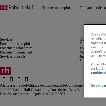
Ce site Web
l'expérienc
trafic sur
Parcourir les emplois
Finance et compta
avec nos p
Placement temporaire
Technologie
de préféren
Placement permanent
Marketing et créa
témoins via
Services-conseils
Juridique
Soutien administrat
Votre utili
sur les té
confidenti
Alerte à la fraude
Politique de confidentialité
Conditions d’utilisation
Rap
Ne pas ve
Robert Half Canada Inc. Tous droits réservés.
