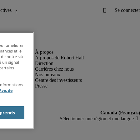
pour améliorer
rmances et le
 de notre site
À propos de Robert Half
é un signal
Direction
certains
Carrières chez nous
Nos bureaux
Centre des investisseurs
'informations
Presse
Avis de
prends