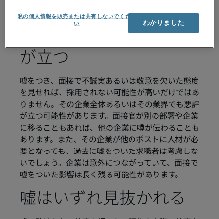
現在だけでなく将来も
私の個人情報を販売または共有しないでくださ
わかりました
い
（将来の職務でも）悪評
が立つ
嘘をつき、面接で不誠実あるいは敬意を欠いた態度
を見せれば、採用されない可能性が高いだけではあ
りません。その企業全体あるいはその業界でも悪評
が立つ可能性があります。面接官が別の部署や企業
に移ることもあれば、他の企業に噂が伝わることも
あります。また、その企業が他のポストに人材が必
要となっても、過去に嘘をついた求職者は考慮しな
いでしょう。企業は意外につながっていて、面接で
嘘をついた影響は長く残る可能性があります。
嘘はいずれ見抜かれる