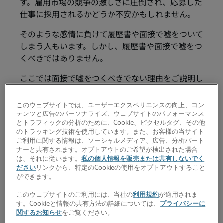
す。雇用市場の競争の激しさに圧倒され、応募した
仕事に採用されるかどうか不安かもしれません。
そのような感情に負けて履歴書や面接で嘘をついて
しまう人もいます。しかし、履歴書や面接で嘘をつ
くべきではありません。
ここでは面接で嘘をつくべきでない理由をご説明し
ます。
企業が経歴調査や推薦状
このウェブサイトでは、ユーザーエクスペリエンスの向上、コン
テンツと広告のパーソナライズ、ウェブサイトのパフォーマンス
とトラフィックの分析のために、Cookie、ピクセルタグ、その他
を活用する可能性が高い
のトラッキング技術を使用しています。また、お客様の当サイト
ご利用に関する情報は、ソーシャルメディア、広告、分析パート
ナーと共有されます。オプトアウトのご希望が検出された場合
多くの企業は、求職者が履歴書に書いたり、面接で
は、それに従います。
私の個人情報を販売または共有しないでく
ださい
リンクから、特定のCookieの使用をオプトアウトすること
話したりした経験やスキルについて、前の上司や同
ができます。
僚が詳しく書いた推薦状を求めます。何かをでっち
上げたり、都合良く事実を誇張したりすれば、おそ
このウェブサイトのご利用には、当社の
利用規約
が適用されま
す。Cookieと情報の共有方法の詳細については、
プライバシーに
らく露見します。学歴や経歴を調査することも珍し
関するお知らせ
をご覧ください。
くありません。