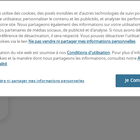
parcours valorisés. Travailler chez 
ouverte et engagée, où l’on avance
 utilise des cookies, des pixels invisibles et d'autres technologies de suivi p
e utilisateur, personnaliser le contenu et les publicités, et analyser les perfo
 notre site. Nous partageons également des informations sur votre utilisatio
nos partenaires de médias sociaux, de publicité et d'analyse. Si nous avons d
référence de désactivation, il sera respecté. Vous pouvez désactiver l'utilisa
Consultez nos offres
okies via le lien
Ne pas vendre ni partager mes informations personnelles
.
isation du site web est soumise à nos
Conditions d'utilisation
. Pour plus d'in
okies et la manière dont nous partageons les informations, consultez notre
A
lité
.
Je Co
dre ni partager mes informations personnelles