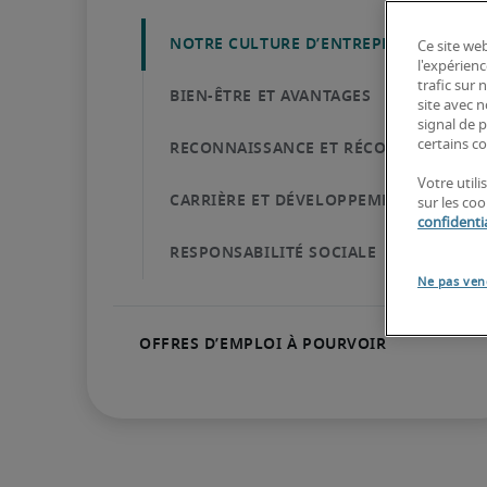
Ce site web
l'expérienc
trafic sur
site avec 
signal de p
certains co
Votre util
sur les co
confidentia
Ne pas ven