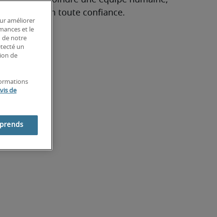
nous, c’est rejoindre une équipe humaine, 
 ensemble, en toute confiance.
our améliorer
rmances et le
n de notre
étecté un
tion de
formations
vis de
mprends