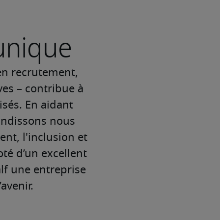
unique
 en recrutement,
es – contribue à
isés. En aidant
randissons nous
nt, l'inclusion et
oté d’un excellent
lf une entreprise
avenir.