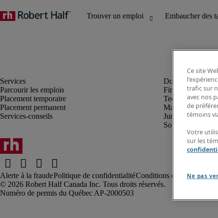
Ce site Web
l'expérienc
trafic sur
Parcourir les emplois
Finance et compta
avec nos p
Placement temporaire
Technologie
de préféren
Placement permanent
Marketing et créa
témoins via
Services-conseils
Juridique
Soutien administrat
Votre utili
sur les té
confidenti
Alerte à la fraude
Politique de confidentialité
Conditions d’utilisation
Rap
Ne pas ve
Robert Half Canada Inc. Tous droits réservés.
