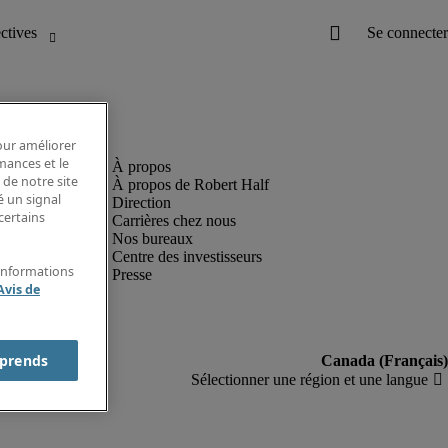
pour améliorer
rmances et le
 de notre site
À propos de Robert Half
é un signal
Direction
certains
Carrières chez nous
Nos bureaux
Centre des investisseurs
'informations
Presse
Avis de
prends