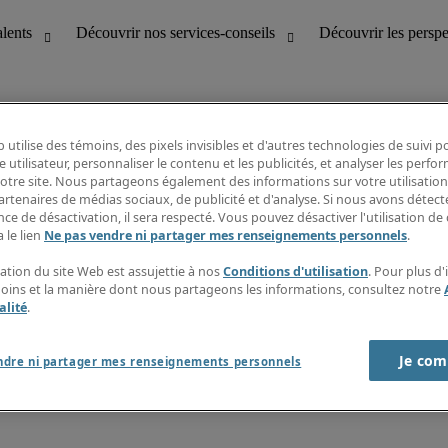
 utilise des témoins, des pixels invisibles et d'autres technologies de suivi 
e utilisateur, personnaliser le contenu et les publicités, et analyser les perfo
 notre site. Nous partageons également des informations sur votre utilisation
bilité
Découvrir les perspectives
artenaires de médias sociaux, de publicité et d'analyse. Si nous avons détect
Répertoire d’emplois
ce de désactivation, il sera respecté. Vous pouvez désactiver l'utilisation de 
tion
Guide salarial
 le lien
Ne pas vendre ni partager mes renseignements personnels
.
Rapports de temps
if et à la clientèle
S’abonner à l’infolettre
sation du site Web est assujettie à nos
Conditions d'utilisation
. Pour plus d
Contactez-nous
moins et la manière dont nous partageons les informations, consultez notre
alité
.
Je com
port sur l'esclavage moderne
ndre ni partager mes renseignements personnels