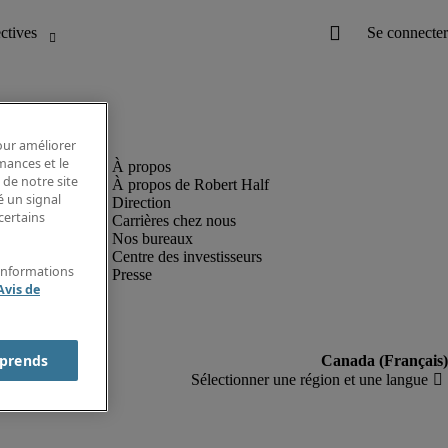
pour améliorer
rmances et le
 de notre site
À propos de Robert Half
é un signal
Direction
certains
Carrières chez nous
Nos bureaux
Centre des investisseurs
'informations
Presse
Avis de
prends