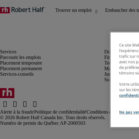
Ce site Web
l'expérienc
trafic sur
Parcourir les emplois
Finance et compta
avec nos p
Placement temporaire
Technologie
de préféren
Placement permanent
Marketing et créa
témoins via
Services-conseils
Juridique
Soutien administrat
Votre utili
sur les té
confidenti
Alerte à la fraude
Politique de confidentialité
Conditions d’utilisation
Rap
Ne pas ve
Robert Half Canada Inc. Tous droits réservés.
