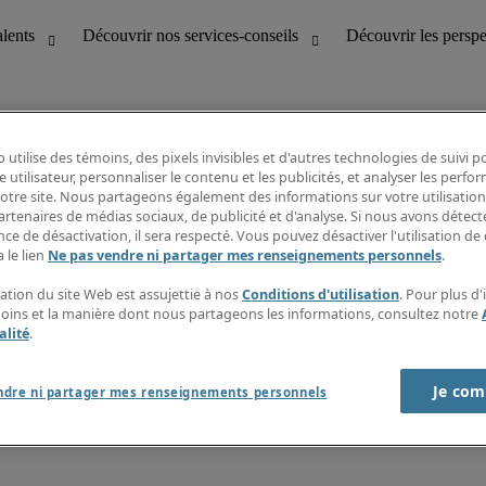
 utilise des témoins, des pixels invisibles et d'autres technologies de suivi 
e utilisateur, personnaliser le contenu et les publicités, et analyser les perfo
 notre site. Nous partageons également des informations sur votre utilisation
bilité
Découvrir les perspectives
artenaires de médias sociaux, de publicité et d'analyse. Si nous avons détect
Répertoire d’emplois
ce de désactivation, il sera respecté. Vous pouvez désactiver l'utilisation de 
tion
Guide salarial
 le lien
Ne pas vendre ni partager mes renseignements personnels
.
Rapports de temps
if et à la clientèle
S’abonner à l’infolettre
sation du site Web est assujettie à nos
Conditions d'utilisation
. Pour plus d
Contactez-nous
moins et la manière dont nous partageons les informations, consultez notre
alité
.
Je com
port sur l'esclavage moderne
ndre ni partager mes renseignements personnels