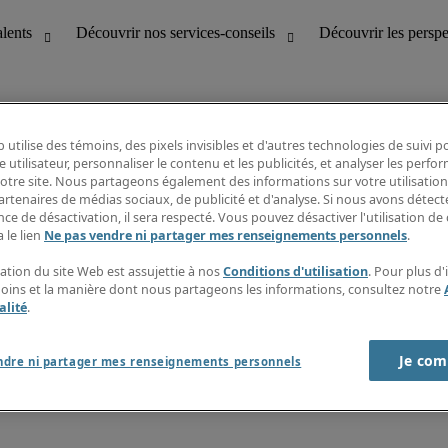
 utilise des témoins, des pixels invisibles et d'autres technologies de suivi 
e utilisateur, personnaliser le contenu et les publicités, et analyser les perfo
 notre site. Nous partageons également des informations sur votre utilisation
bilité
Découvrir les perspectives
artenaires de médias sociaux, de publicité et d'analyse. Si nous avons détect
Répertoire d’emplois
ce de désactivation, il sera respecté. Vous pouvez désactiver l'utilisation de 
tion
Guide salarial
 le lien
Ne pas vendre ni partager mes renseignements personnels
.
Rapports de temps
if et à la clientèle
S’abonner à l’infolettre
sation du site Web est assujettie à nos
Conditions d'utilisation
. Pour plus d
Contactez-nous
moins et la manière dont nous partageons les informations, consultez notre
alité
.
Je com
port sur l'esclavage moderne
ndre ni partager mes renseignements personnels