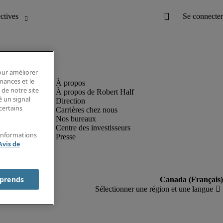
pour améliorer
rmances et le
 de notre site
À propos de Robert Half
é un signal
Direction
certains
Carrières chez nous
Nos bureaux
Centre des investisseurs
'informations
Presse
Avis de
prends