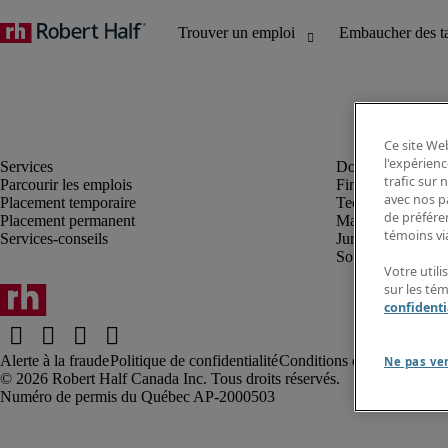
Ce site Web
l'expérienc
trafic sur
Parcourir les emplois
Finance et compta
avec nos p
Placement temporaire
Technologie
de préféren
Placement permanent
Marketing et créa
témoins via
Services-conseils
Juridique
Soutien administrat
Votre utili
sur les té
confidenti
Alerte à la fraude
Politique de confidentialité
Conditions d’utilisation
Rap
Ne pas ve
Robert Half Canada Inc. Tous droits réservés.
