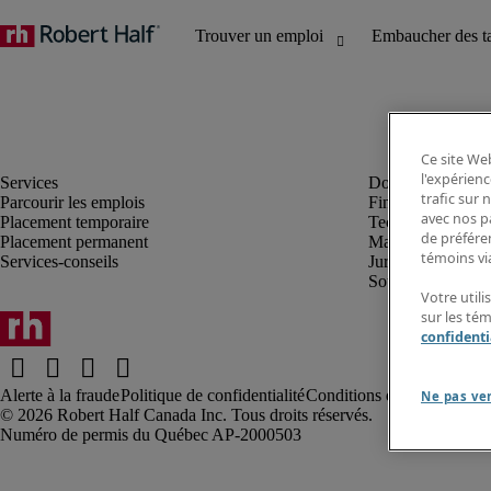
Ce site Web
l'expérienc
trafic sur
Parcourir les emplois
Finance et compta
avec nos p
Placement temporaire
Technologie
de préféren
Placement permanent
Marketing et créa
témoins via
Services-conseils
Juridique
Soutien administrat
Votre utili
sur les té
confidenti
Alerte à la fraude
Politique de confidentialité
Conditions d’utilisation
Rap
Ne pas ve
Robert Half Canada Inc. Tous droits réservés.
