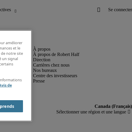
pour améliorer
rmances et le
 de notre site
À propos de Robert Half
é un signal
Direction
certains
Carrières chez nous
Nos bureaux
Centre des investisseurs
'informations
Presse
Avis de
prends