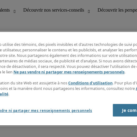
 utilise des témoins, des pixels invisibles et d'autres technologies de suivi 
e utilisateur, personnaliser le contenu et les publicités, et analyser les perfo
 notre site. Nous partageons également des informations sur votre utilisation
bilité
Découvrir les perspectives
artenaires de médias sociaux, de publicité et d'analyse. Si nous avons détect
Répertoire d’emplois
ce de désactivation, il sera respecté. Vous pouvez désactiver l'utilisation de 
tion
Guide salarial
 le lien
Ne pas vendre ni partager mes renseignements personnels
.
Rapports de temps
if et à la clientèle
S’abonner à l’infolettre
sation du site Web est assujettie à nos
Conditions d'utilisation
. Pour plus d
Contactez-nous
moins et la manière dont nous partageons les informations, consultez notre
alité
.
Je com
port sur l'esclavage moderne
ndre ni partager mes renseignements personnels