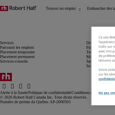
Ce site Web
l'expérienc
trafic sur
Parcourir les emplois
Finance et compta
avec nos p
Placement temporaire
Technologie
de préféren
Placement permanent
Marketing et créa
témoins via
Services-conseils
Juridique
Soutien administrat
Votre utili
sur les té
confidenti
Alerte à la fraude
Politique de confidentialité
Conditions d’utilisation
Rap
Ne pas ve
Robert Half Canada Inc. Tous droits réservés.
