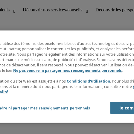
 utilise des témoins, des pixels invisibles et d'autres technologies de suivi 
e utilisateur, personnaliser le contenu et les publicités, et analyser les perfo
 notre site. Nous partageons également des informations sur votre utilisation
bilité
Découvrir les perspectives
artenaires de médias sociaux, de publicité et d'analyse. Si nous avons détect
Répertoire d’emplois
ce de désactivation, il sera respecté. Vous pouvez désactiver l'utilisation de 
tion
Guide salarial
 le lien
Ne pas vendre ni partager mes renseignements personnels
.
Rapports de temps
if et à la clientèle
S’abonner à l’infolettre
sation du site Web est assujettie à nos
Conditions d'utilisation
. Pour plus d
Contactez-nous
moins et la manière dont nous partageons les informations, consultez notre
alité
.
Je com
port sur l'esclavage moderne
ndre ni partager mes renseignements personnels