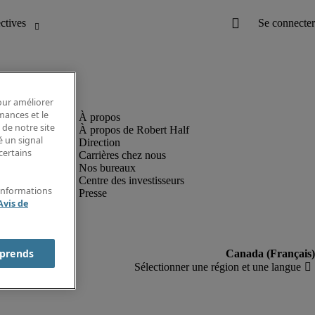
pour améliorer
rmances et le
 de notre site
À propos de Robert Half
é un signal
Direction
certains
Carrières chez nous
Nos bureaux
Centre des investisseurs
'informations
Presse
Avis de
prends